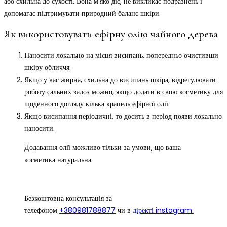
або схильна до сухості. Вона м’яко діє, не викликає подразнень і
допомагає підтримувати природний баланс шкіри.
Як використовувати ефірну олію чайного дерева
Наносити локально на місця висипань, попередньо очистивши
шкіру обличчя.
Якщо у вас жирна, схильна до висипань шкіра, відрегулювати
роботу сальних залоз можно, якщо додати в свою косметику для
щоденного догляду кілька крапель ефірної олії.
Якщо висипання періодичні, то досить в період появи локально
наносити.
Додавання олії можливо тільки за умови, що ваша
косметика натуральна.
Безкоштовна консультація за
телефоном
+380981788877
чи в
діректі instagram.