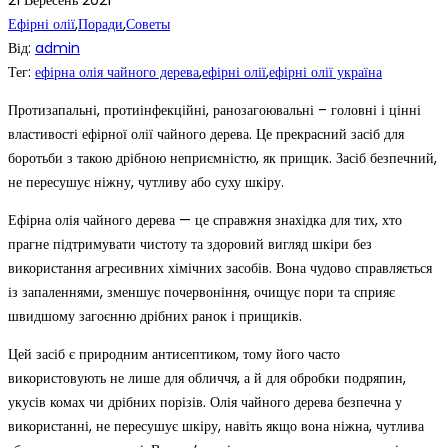
21
Вересень
2021
Ефірні олії
,
Поради
,
Советы
Від:
admin
Тег:
ефірна олія чайного дерева
,
ефірні олії
,
ефірні олії україна
Протизапальні, протиінфекційні, ранозагоювальні – головні і цінні
властивості ефірної олії чайного дерева. Це прекрасний засіб для
боротьби з такою дрібною неприємністю, як прищик. Засіб безпечний,
не пересушує ніжну, чутливу або суху шкіру.
Ефірна олія чайного дерева — це справжня знахідка для тих, хто
прагне підтримувати чистоту та здоровий вигляд шкіри без
використання агресивних хімічних засобів. Вона чудово справляється
із запаленнями, зменшує почервоніння, очищує пори та сприяє
швидшому загоєнню дрібних ранок і прищиків.
Цей засіб є природним антисептиком, тому його часто
використовують не лише для обличчя, а й для обробки подряпин,
укусів комах чи дрібних порізів. Олія чайного дерева безпечна у
використанні, не пересушує шкіру, навіть якщо вона ніжна, чутлива