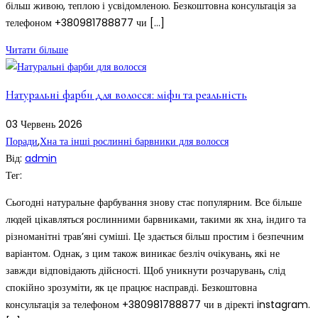
більш живою, теплою і усвідомленою. Безкоштовна консультація за
телефоном +380981788877 чи […]
Читати більше
Натуральні фарби для волосся: міфи та реальність
03
Червень
2026
Поради
,
Хна та інші рослинні барвники для волосся
Від:
admin
Тег:
Сьогодні натуральне фарбування знову стає популярним. Все більше
людей цікавляться рослинними барвниками, такими як хна, індиго та
різноманітні трав’яні суміші. Це здається більш простим і безпечним
варіантом. Однак, з цим також виникає безліч очікувань, які не
завжди відповідають дійсності. Щоб уникнути розчарувань, слід
спокійно зрозуміти, як це працює насправді. Безкоштовна
консультація за телефоном +380981788877 чи в діректі instagram.