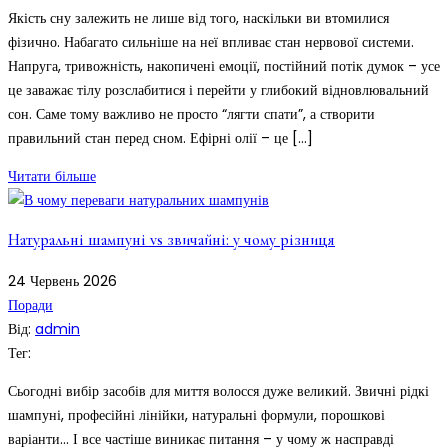
Якість сну залежить не лише від того, наскільки ви втомилися
фізично. Набагато сильніше на неї впливає стан нервової системи.
Напруга, тривожність, накопичені емоції, постійний потік думок – усе
це заважає тілу розслабитися і перейти у глибокий відновлювальний
сон. Саме тому важливо не просто “лягти спати”, а створити
правильний стан перед сном. Ефірні олії – це […]
Читати більше
Натуральні шампуні vs звичайні: у чому різниця
24
Червень
2026
Поради
Від:
admin
Тег:
Сьогодні вибір засобів для миття волосся дуже великий. Звичні рідкі
шампуні, професійні лінійки, натуральні формули, порошкові
варіанти… І все частіше виникає питання – у чому ж насправді