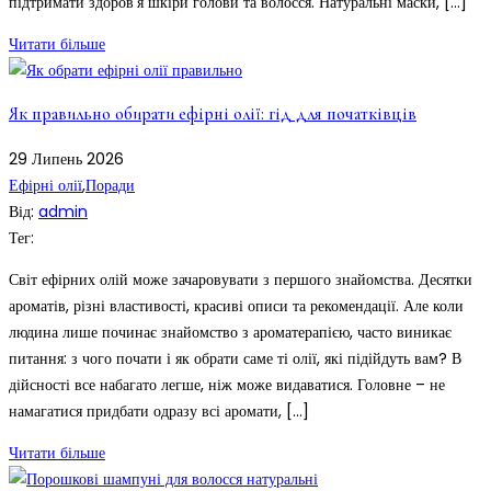
підтримати здоров’я шкіри голови та волосся. Натуральні маски, […]
Читати більше
Як правильно обирати ефірні олії: гід для початківців
29
Липень
2026
Ефірні олії
,
Поради
Від:
admin
Тег:
Світ ефірних олій може зачаровувати з першого знайомства. Десятки
ароматів, різні властивості, красиві описи та рекомендації. Але коли
людина лише починає знайомство з ароматерапією, часто виникає
питання: з чого почати і як обрати саме ті олії, які підійдуть вам? В
дійсності все набагато легше, ніж може видаватися. Головне – не
намагатися придбати одразу всі аромати, […]
Читати більше