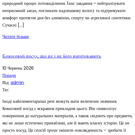
природний процес потовиділення. Їхнє завдання – нейтралізувати
неприємний запах, поглинати надлишкову вологу та підтримувати
комфорт протягом дня без алюмінію, спирту чи агресивної синтетики.
Сучасні […]
Читати більше
Кокосовий посуд: що це і як його виготовляють
10
Червень
2026
Поради
Від:
admin
Тег:
Іноді найелементарніші речі можуть мати величезне значення.
Кокосовий посуд є яскравим прикладом цього. Він символізує
повернення до натуральних матеріалів, а також свідчить про предмети,
які не лише естетично привабливі, але й мають власну історію. Це не
просто посуд. Це спосіб трохи змінити повсякденність – зробити її