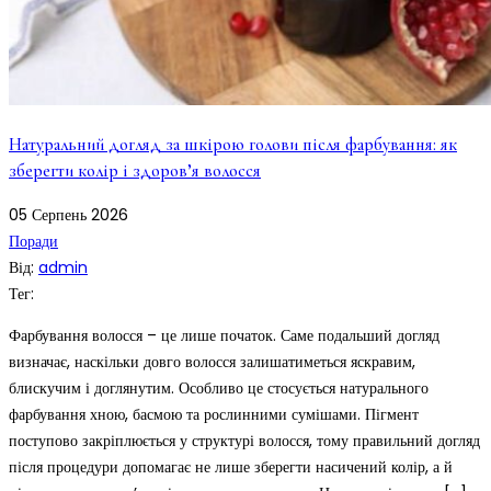
Натуральний догляд за шкірою голови після фарбування: як
зберегти колір і здоров’я волосся
05
Серпень
2026
Поради
Від:
admin
Тег:
Фарбування волосся – це лише початок. Саме подальший догляд
визначає, наскільки довго волосся залишатиметься яскравим,
блискучим і доглянутим. Особливо це стосується натурального
фарбування хною, басмою та рослинними сумішами. Пігмент
поступово закріплюється у структурі волосся, тому правильний догляд
після процедури допомагає не лише зберегти насичений колір, а й