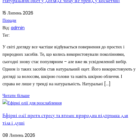
Натуральний оцет у догляді: чому це тренд у косметиці
15
Липень
2026
Поради
Від:
admin
Тег:
У світі догляду все частіше відбувається повернення до простих і
природних засобів. Те, що колись використовували поколіннями,
сьогодні знову стає популярним – але вже як усвідомлений вибір.
Одним із таких засобів став натуральний оцет. Його використовують у
догляді за волоссям, шкірою голови та навіть шкірою обличчя. І
справа не лише у тренді на натуральність. Натуральні […]
Читати більше
Ефірні олії проти стресу та втоми: природна підтримка для
тіла і душі
08
Липень
2026