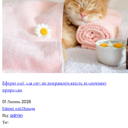
Ефірні олії для сну: як покращити якість відпочинку
природно
01
Липень
2026
Ефірні олії
,
Поради
Від:
admin
Тег: