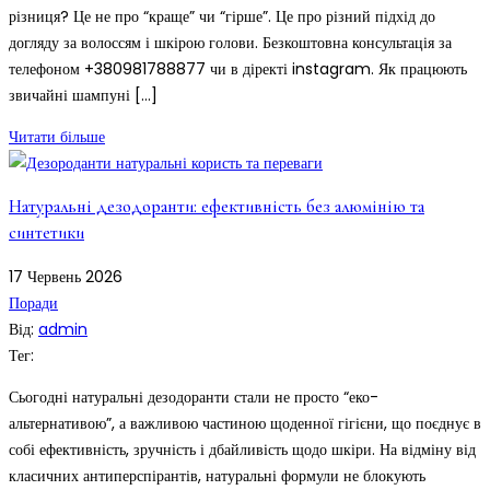
різниця? Це не про “краще” чи “гірше”. Це про різний підхід до
догляду за волоссям і шкірою голови. Безкоштовна консультація за
телефоном +380981788877 чи в діректі instagram. Як працюють
звичайні шампуні […]
Читати більше
Натуральні дезодоранти: ефективність без алюмінію та
синтетики
17
Червень
2026
Поради
Від:
admin
Тег:
Сьогодні натуральні дезодоранти стали не просто “еко-
альтернативою”, а важливою частиною щоденної гігієни, що поєднує в
собі ефективність, зручність і дбайливість щодо шкіри. На відміну від
класичних антиперспірантів, натуральні формули не блокують