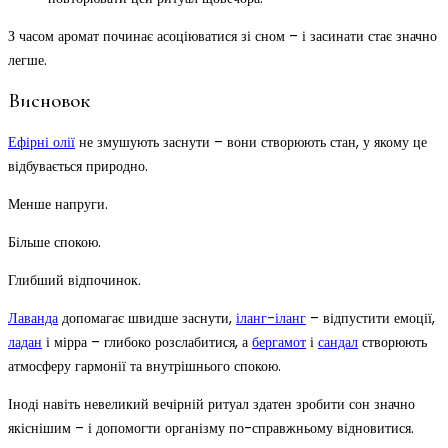
З часом аромат починає асоціюватися зі сном – і засинати стає значно
легше.
Висновок
Ефірні олії
не змушують заснути – вони створюють стан, у якому це
відбувається природно.
Менше напруги.
Більше спокою.
Глибший відпочинок.
Лаванда
допомагає швидше заснути,
іланг-іланг
– відпустити емоції,
ладан
і мірра – глибоко розслабитися, а
бергамот
і
сандал
створюють
атмосферу гармонії та внутрішнього спокою.
Іноді навіть невеликий вечірній ритуал здатен зробити сон значно
якіснішим – і допомогти організму по-справжньому відновитися.