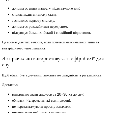
допомагає зняти напругу після важкого дня;
сприяє медитативному стану;
заспокоює нервову систему;
допомагає розслабитися перед сном;
підтримує більш глибокий і спокійний відпочинок.
Це аромат для тих вечорів, коли хочеться максимальної тиші та
внутрішнього уповільнення.
Як правильно використовувати ефірні олії для
сну
Щоб ефект був відчутним, важлива не складність, а регулярність.
Достатньо:
використовувати дифузор за 20-30 хв до сну;
обирати 1-2 аромати, які вам приємні;
не перевантажувати простір запахами;
повторювати цей ритуал щовечора.