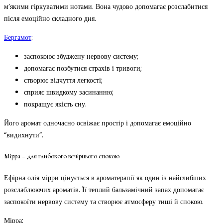
м’якими гіркуватими нотами. Вона чудово допомагає розслабитися
після емоційно складного дня.
Бергамот
:
заспокоює збуджену нервову систему;
допомагає позбутися страхів і тривоги;
створює відчуття легкості;
сприяє швидкому засинанню;
покращує якість сну.
Його аромат одночасно освіжає простір і допомагає емоційно
“видихнути”.
Мірра – для глибокого вечірнього спокою
Ефірна олія мірри цінується в ароматерапії як один із найглибших
розслаблюючих ароматів. Її теплий бальзамічний запах допомагає
заспокоїти нервову систему та створює атмосферу тиші й спокою.
Мірра: