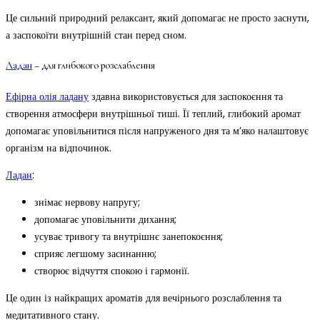
Це сильний природний релаксант, який допомагає не просто заснути,
а заспокоїти внутрішній стан перед сном.
Ладан
– для глибокого розслаблення
Ефірна олія ладану
здавна використовується для заспокоєння та
створення атмосфери внутрішньої тиші. Її теплий, глибокий аромат
допомагає уповільнитися після напруженого дня та м’яко налаштовує
організм на відпочинок.
Ладан
:
знімає нервову напругу;
допомагає уповільнити дихання;
усуває тривогу та внутрішнє занепокоєння;
сприяє легшому засинанню;
створює відчуття спокою і гармонії.
Це один із найкращих ароматів для вечірнього розслаблення та
медитативного стану.