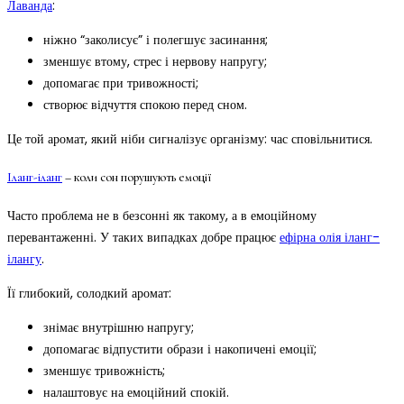
Лаванда
:
ніжно “заколисує” і полегшує засинання;
зменшує втому, стрес і нервову напругу;
допомагає при тривожності;
створює відчуття спокою перед сном.
Це той аромат, який ніби сигналізує організму: час сповільнитися.
Іланг-іланг
– коли сон порушують емоції
Часто проблема не в безсонні як такому, а в емоційному
перевантаженні. У таких випадках добре працює
ефірна олія іланг-
ілангу
.
Її глибокий, солодкий аромат:
знімає внутрішню напругу;
допомагає відпустити образи і накопичені емоції;
зменшує тривожність;
налаштовує на емоційний спокій.