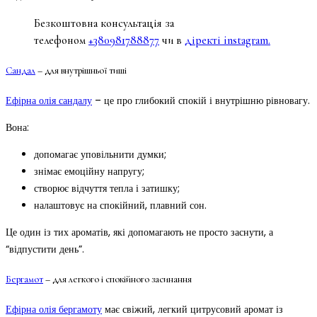
Безкоштовна консультація за
телефоном
+380981788877
чи в
діректі instagram.
Сандал
– для внутрішньої тиші
Ефірна олія сандалу
– це про глибокий спокій і внутрішню рівновагу.
Вона:
допомагає уповільнити думки;
знімає емоційну напругу;
створює відчуття тепла і затишку;
налаштовує на спокійний, плавний сон.
Це один із тих ароматів, які допомагають не просто заснути, а
“відпустити день”.
Бергамот
– для легкого і спокійного засинання
Ефірна олія бергамоту
має свіжий, легкий цитрусовий аромат із