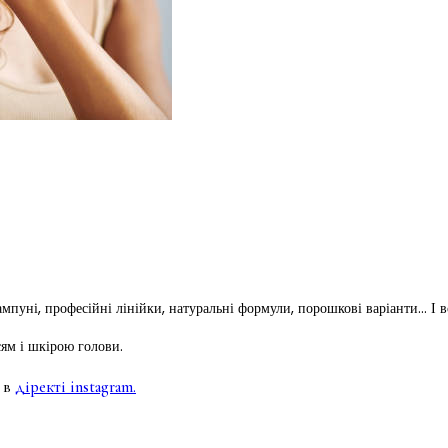
шампуні, професійні лінійки, натуральні формули, порошкові варіанти… І 
сям і шкірою голови.
 в
діректі instagram.