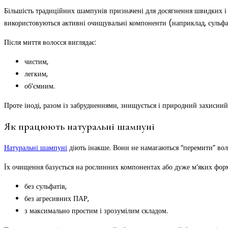
Більшість традиційних шампунів призначені для досягнення швидких і в
використовуються активні очищувальні компоненти (наприклад, сульфати)
Після миття волосся виглядає:
чистим,
легким,
об’ємним.
Проте іноді, разом із забрудненнями, знищується і природний захисний 
Як працюють натуральні шампуні
Натуральні шампуні
діють інакше. Вони не намагаються “перемити” воло
Їх очищення базується на рослинних компонентах або дуже м’яких фор
без сульфатів,
без агресивних ПАР,
з максимально простим і зрозумілим складом.