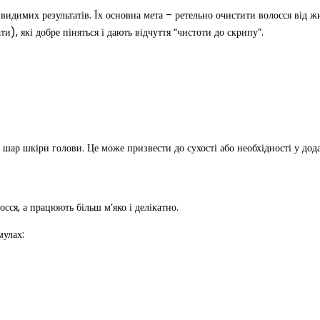
идимих результатів. Їх основна мета – ретельно очистити волосся від жи
, які добре піняться і дають відчуття “чистоти до скрипу”.
шар шкіри голови. Це може призвести до сухості або необхідності у дода
сся, а працюють більш м’яко і делікатно.
мулах: