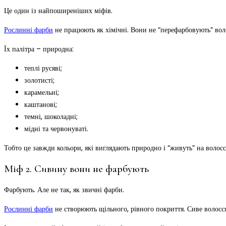
Це один із найпоширеніших міфів.
Рослинні фарби
не працюють як хімічні. Вони не “перефарбовують” воло
Їх палітра – природна:
теплі русяві;
золотисті;
карамельні;
каштанові;
темні, шоколадні;
мідні та червонуваті.
Тобто це завжди кольори, які виглядають природно і “живуть” на волосс
Міф 2. Сивину вони не фарбують
Фарбують. Але не так, як звичні фарби.
Рослинні фарби
не створюють щільного, рівного покриття. Сиве волосс