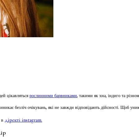
дей цікавляться
рослинними барвниками
, такими як хна, індиго та різном
иникає безліч очікувань, які не завжди відповідають дійсності. Щоб уник
 в
діректі instagram.
лір