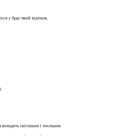
сся у будь-який відтінок.
і.
я виходить світлішим і теплішим.