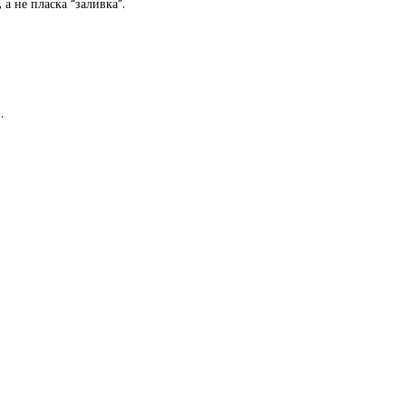
 а не пласка “заливка”.
.