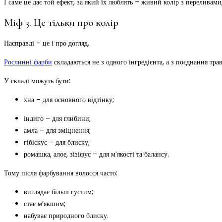
І саме це дає той ефект, за який їх люблять – живий колір з переливами,
Міф 3. Це тільки про колір
Насправді – це і про догляд.
Рослинні фарби
складаються не з одного інгредієнта, а з поєднання трав
У складі можуть бути:
хна – для основного відтінку;
індиго – для глибини;
амла – для зміцнення;
гібіскус – для блиску;
ромашка, алое, зізіфус – для м’якості та балансу.
Тому після фарбування волосся часто:
виглядає більш густим;
стає м’якшим;
набуває природного блиску.