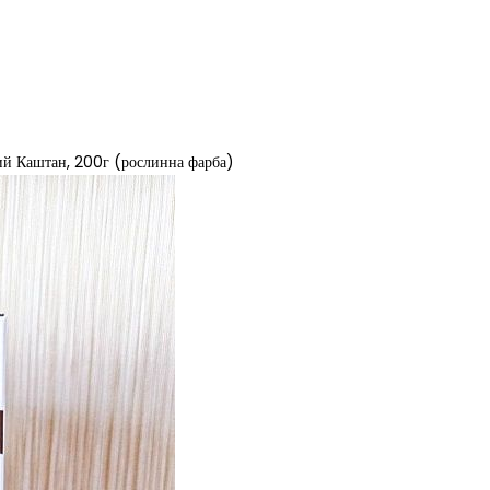
й Каштан, 200г (рослинна фарба)