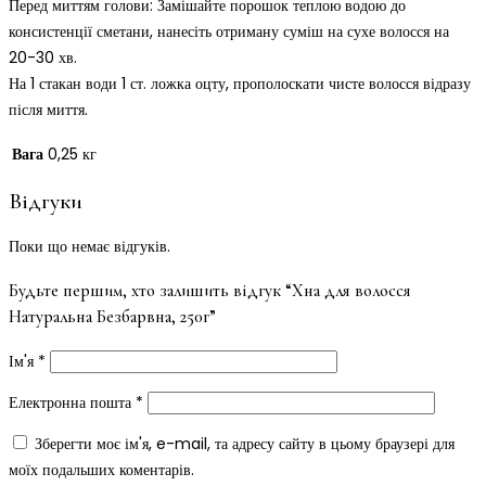
Перед миттям голови: Замішайте порошок теплою водою до
консистенції сметани, нанесіть отриману суміш на сухе волосся на
20-30 хв.
На 1 стакан води 1 ст. ложка оцту, прополоскати чисте волосся відразу
після миття.
Вага
0,25 кг
Відгуки
Поки що немає відгуків.
Будьте першим, хто залишить відгук “Хна для волосся
Натуральна Безбарвна, 250г”
Ім'я
*
Електронна пошта
*
Зберегти моє ім'я, e-mail, та адресу сайту в цьому браузері для
моїх подальших коментарів.