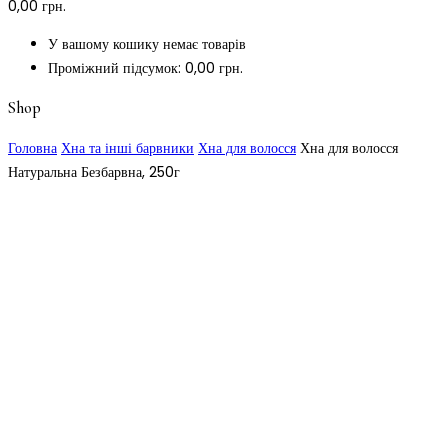
0,00
грн.
У вашому кошику немає товарів
Проміжний підсумок:
0,00
грн.
Shop
Головна
Хна та інші барвники
Хна для волосся
Хна для волосся
Натуральна Безбарвна, 250г