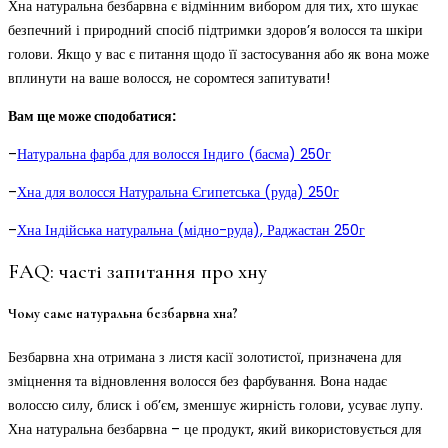
Хна натуральна безбарвна є відмінним вибором для тих, хто шукає
безпечний і природний спосіб підтримки здоров’я волосся та шкіри
голови. Якщо у вас є питання щодо її застосування або як вона може
вплинути на ваше волосся, не соромтеся запитувати!
Вам ще може сподобатися:
–
Натуральна фарба для волосся Індиго (басма) 250г
–
Хна для волосся Натуральна Єгипетська (руда) 250г
–
Хна Індійська натуральна (мідно-руда), Раджастан 250г
FAQ: часті запитання про хну
Чому саме натуральна безбарвна хна?
Безбарвна хна отримана з листя касії золотистої, призначена для
зміцнення та відновлення волосся без фарбування. Вона надає
волоссю силу, блиск і об’єм, зменшує жирність голови, усуває лупу.
Хна натуральна безбарвна – це продукт, який використовується для