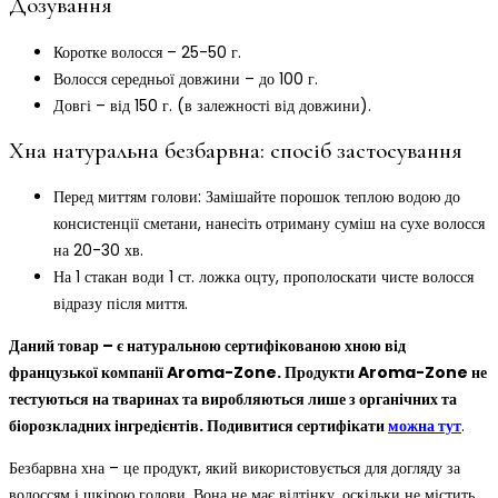
Дозування
Коротке волосся – 25-50 г.
Волосся середньої довжини – до 100 г.
Довгі – від 150 г. (в залежності від довжини).
Хна натуральна безбарвна: спосіб застосування
Перед миттям голови: Замішайте порошок теплою водою до
консистенції сметани, нанесіть отриману суміш на сухе волосся
на 20-30 хв.
На 1 стакан води 1 ст. ложка оцту, прополоскати чисте волосся
відразу після миття.
Даний товар – є натуральною сертифікованою хною від
французької компанії Aroma-Zone. Продукти Aroma-Zone не
тестуються на тваринах та виробляються лише з органічних та
біорозкладних інгредієнтів. Подивитися сертифікати
можна тут
.
Безбарвна хна – це продукт, який використовується для догляду за
волоссям і шкірою голови. Вона не має відтінку, оскільки не містить