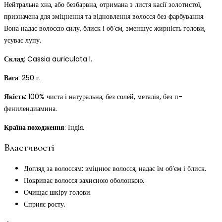
Нейтральна хна, або безбарвна, отримана з листя касії золотистої,
призначена для зміцнення та відновлення волосся без фарбування.
Вона надає волоссю силу, блиск і об’єм, зменшує жирність голови,
усуває лупу.
Склад
: Cassia auriculata l.
Вага
: 250 г.
Якість
: 100% чиста і натуральна, без солей, металів, без п-
фенилендиамина.
Країна походження
: Індія.
Властивості
Догляд за волоссям: зміцнює волосся, надає їм об’єм і блиск.
Покриває волосся захисною оболонкою.
Очищає шкіру голови.
Сприяє росту.