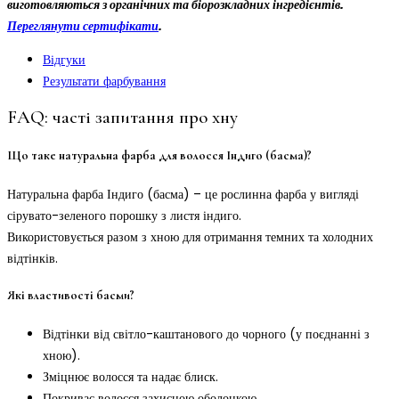
виготовляються з органічних та біорозкладних інгредієнтів.
Переглянути сертифікати
.
Відгуки
Результати фарбування
FAQ: часті запитання про хну
Що таке натуральна фарба для волосся Індиго (басма)?
Натуральна фарба Індиго (басма) – це рослинна фарба у вигляді
сірувато-зеленого порошку з листя індиго.
Використовується разом з хною для отримання темних та холодних
відтінків.
Які властивості басми?
Відтінки від світло-каштанового до чорного (у поєднанні з
хною).
Зміцнює волосся та надає блиск.
Покриває волосся захисною оболонкою.