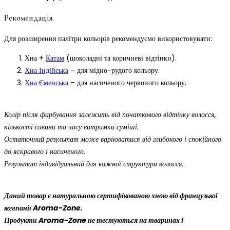
Рекомендація
Для розширення палітри кольорів рекомендуємо використовувати:
Хна +
Катам
(шоколадні та коричневі відтінки).
Хна Індійська
– для мідно-рудого кольору.
Хна Єменська
– для насиченого червоного кольору.
Колір після фарбування залежить від початкового відтінку волосся,
кількості сивини та часу витримки суміші.
Остаточний результат може варіюватися від глибокого і спокійного
до яскравого і насиченого.
Результат індивідуальний для кожної структури волосся.
Даний товар є натуральною сертифікованою хною від французької
компанії Aroma-Zone.
Продукти Aroma-Zone не тестуються на тваринах і