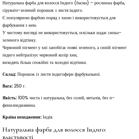
Натуральна фарба для волосся Індиго (басма) – рослинна фарба,
сірувато-зелений порошок з листя індиго.
Є популярною фарбою поряд з хною і використовується для
фарбування з нею.
У чистому вигляді не використовується, оскільки надає синьо-
зеленого відтінку.
Червоний пігмент у хні запобігає появі зеленого, а синій пігмент
індиго нейтралізує червоний колір хни,
виходять більш спокійні та холодні відтінки.
Склад:
Порошок із листя індигофери фарбувальної.
Вага:
250 г.
Якість:
100% чиста і натуральна, без солей, металів, без п-
фенилендиамина.
Країна походження:
Індія.
Натуральна фарба для волосся Індиго:
властивості