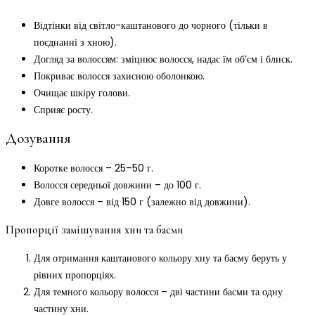
Відтінки від світло-каштанового до чорного (тільки в
поєднанні з хною).
Догляд за волоссям: зміцнює волосся, надає їм об’єм і блиск.
Покриває волосся захисною оболонкою.
Очищає шкіру голови.
Сприяє росту.
Дозування
Коротке волосся – 25–50 г.
Волосся середньої довжини – до 100 г.
Довге волосся – від 150 г (залежно від довжини).
Пропорції замішування хни та басми
Для отримання каштанового кольору хну та басму беруть у
рівних пропорціях.
Для темного кольору волосся – дві частини басми та одну
частину хни.