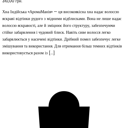
310,00
грн.
Хна Індійська «АромаМанія» — ця високоякісна хна надає волоссю
яскраві відтінки рудого з мідними відблисками. Вона не лише надає
волоссю яскравості, але й зміцнює його структуру, забезпечуючи
стійке забарвлення і чудовий блиск. Навіть сиве волосся легко
забарвлюється у насичені відтінки. Дрібний помел забезпечує легке
змішування та використання. Для отримання більш темних відтінків
використовується разом із […]