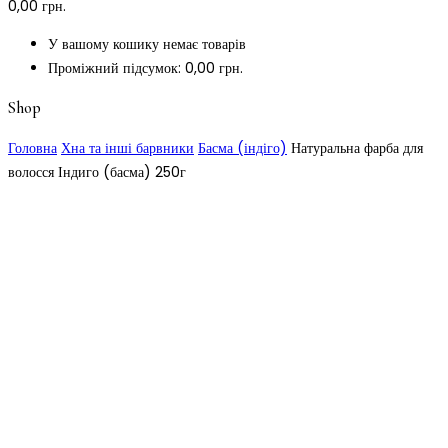
0,00
грн.
У вашому кошику немає товарів
Проміжний підсумок:
0,00
грн.
Shop
Головна
Хна та інші барвники
Басма (індіго)
Натуральна фарба для
волосся Індиго (басма) 250г