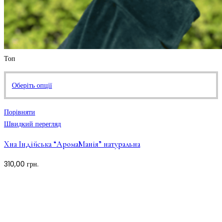
Топ
Цей
Оберіть опції
товар
має
Порівняти
кілька
Швидкий перегляд
варіантів.
Хна Індійська “АромаМанія” натуральна
Параметри
можна
310,00
грн.
вибрати
на
сторінці
товару