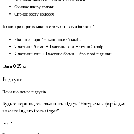
Очищає шкіру голови.
Сприяє росту волосся.
В яких пропорціях використовувати хну з басмою?
Рівні пропорції – каштановий колір.
2 частини басми + 1 частина хни – темний колір.
2 частини хни + 1 частина басми – бронзові відтінки.
Вага
0,25 кг
Відгуки
Поки що немає відгуків.
Будьте першим, хто залишить відгук “Натуральна фарба для
волосся Індиго (басма) 250г”
Ім'я
*