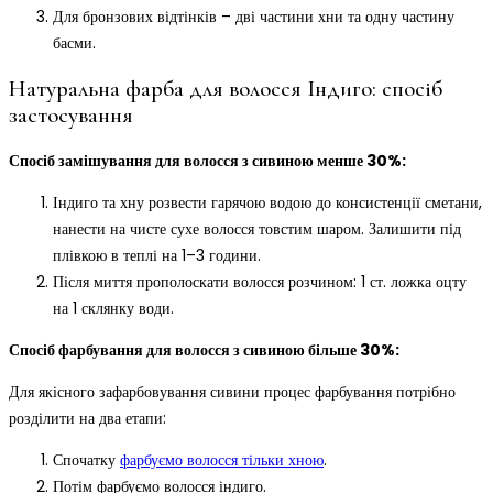
Для бронзових відтінків – дві частини хни та одну частину
басми.
Натуральна фарба для волосся Індиго: спосіб
застосування
Спосіб замішування для волосся з сивиною менше 30%:
Індиго та хну розвести гарячою водою до консистенції сметани,
нанести на чисте сухе волосся товстим шаром. Залишити під
плівкою в теплі на 1–3 години.
Після миття прополоскати волосся розчином: 1 ст. ложка оцту
на 1 склянку води.
Спосіб фарбування для волосся з сивиною більше 30%:
Для якісного зафарбовування сивини процес фарбування потрібно
розділити на два етапи:
Спочатку
фарбуємо волосся тільки хною
.
Потім фарбуємо волосся індиго.