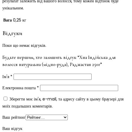
результат залежить від вашого волосся, тому кожен відтінок буде
унікальним.
Вага
0,25 кг
Відгуки
Поки що немає відгуків.
Будьте першим, хто залишить відгук “Хна Індійська для
волосся натуральна (мідно-руда), Раджастан 250г”
Ім'я
*
Електронна пошта
*
Зберегти моє ім'я, e-mail, та адресу сайту в цьому браузері для
моїх подальших коментарів.
Ваш рейтинг
Ваш відгук