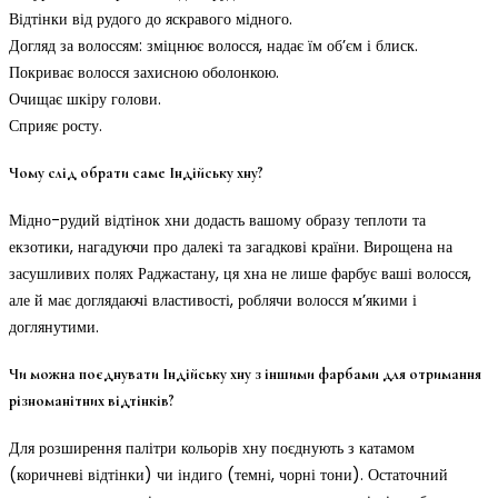
Відтінки від рудого до яскравого мідного.
Догляд за волоссям: зміцнює волосся, надає їм об’єм і блиск.
Покриває волосся захисною оболонкою.
Очищає шкіру голови.
Сприяє росту.
Чому слід обрати саме Індійську хну?
Мідно-рудий відтінок хни додасть вашому образу теплоти та
екзотики, нагадуючи про далекі та загадкові країни. Вирощена на
засушливих полях Раджастану, ця хна не лише фарбує ваші волосся,
але й має доглядаючі властивості, роблячи волосся м’якими і
доглянутими.
Чи можна поєднувати Індійську хну з іншими фарбами для отримання
різноманітних відтінків?
Для розширення палітри кольорів хну поєднують з катамом
(коричневі відтінки) чи індиго (темні, чорні тони). Остаточний