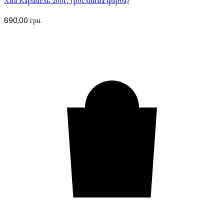
Хна Карамель 200г, (рослинна фарба)
690,00
грн.