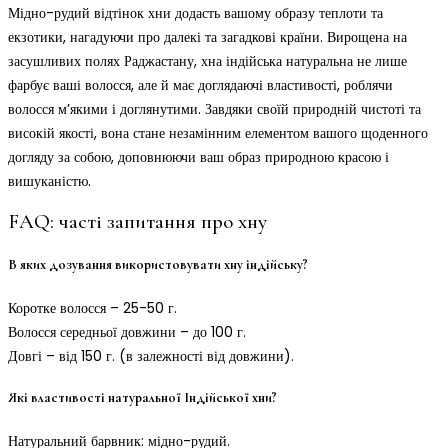
Мідно-рудий відтінок хни додасть вашому образу теплоти та
екзотики, нагадуючи про далекі та загадкові країни. Вирощена на
засушливих полях Раджастану, хна індійська натуральна не лише
фарбує ваші волосся, але й має доглядаючі властивості, роблячи
волосся м’якими і доглянутими. Завдяки своїй природній чистоті та
високій якості, вона стане незамінним елементом вашого щоденного
догляду за собою, доповнюючи ваш образ природною красою і
вишуканістю.
FAQ: часті запитання про хну
В яких дозування використовувати хну індійську?
Коротке волосся – 25-50 г.
Волосся середньої довжини – до 100 г.
Довгі – від 150 г. (в залежності від довжини).
Які властивості натуральної Індійської хни?
Натуральний барвник: мідно-рудий.