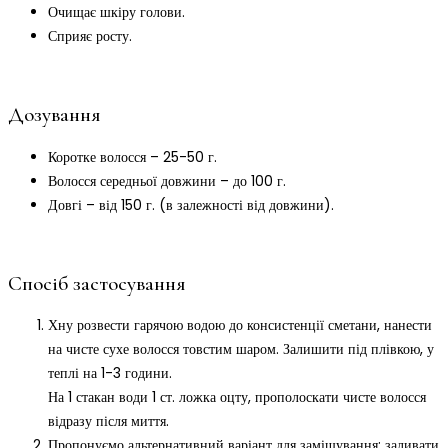
Очищає шкіру голови.
Сприяє росту.
Дозування
Коротке волосся – 25-50 г.
Волосся середньої довжини – до 100 г.
Довгі – від 150 г. (в залежності від довжини).
Спосіб застосування
Хну розвести гарячою водою до консистенції сметани, нанести
на чисте сухе волосся товстим шаром. Залишити під плівкою, у
теплі на 1-3 години.
На 1 стакан води 1 ст. ложка оцту, прополоскати чисте волосся
відразу після миття.
Пропонуємо альтернативний варіант для замішування: заливати