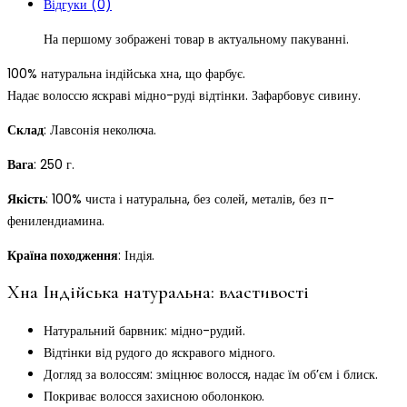
Відгуки (0)
На першому зображені товар в актуальному пакуванні.
100% натуральна індійська хна, що фарбує.
Надає волоссю яскраві мідно-руді відтінки. Зафарбовує сивину.
Склад
: Лавсонія неколюча.
Вага
: 250 г.
Якість
: 100% чиста і натуральна, без солей, металів, без п-
фенилендиамина.
Країна походження
: Індія.
Хна Індійська натуральна: властивості
Натуральний барвник: мідно-рудий.
Відтінки від рудого до яскравого мідного.
Догляд за волоссям: зміцнює волосся, надає їм об’єм і блиск.
Покриває волосся захисною оболонкою.