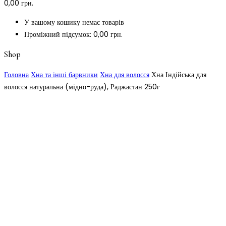
0,00
грн.
У вашому кошику немає товарів
Проміжний підсумок:
0,00
грн.
Shop
Головна
Хна та інші барвники
Хна для волосся
Хна Індійська для
волосся натуральна (мідно-руда), Раджастан 250г