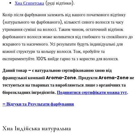
Хна Єгипетська
(руді відтінки).
Колір після фарбування залежить від вашого початкового відтінку
(натурального чи фарбованого), кількості сивого волосся та часу
утримання суміші на волоссі. Таким чином, остаточний відтінок
фарбованого волосся може коливатися від глибокого та спокійного до
яскравого та насиченого. Усі результати будуть індивідуальні для
кожної структури та кольору волосся. Тож, пробуйте та
експериментуйте. 100% вийде гарно та з користю для волосся.
Даний товар – є натуральною сертифікованою хною від
французької компанії Aroma-Zone. Продукти Aroma-Zone не
тестуються на тваринах та виробляються лише з органічних та
біорозкладних інгредієнтів.
Подивитися сертифікати можна тут
.
– Відгуки та
Результати фарбування
Хна Індійська натуральна