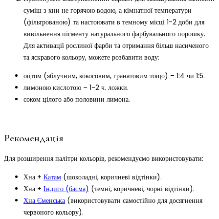
суміш з хни не горячою водою, а кімнатної температури
(фільтрованою) та настоювати в темному місці 1-2 доби для
вивільнення пігменту натурального фарбувального порошку.
Для активації рослиної фарби та отримання більш насиченого
та яскравого кольору, можете розбавити воду:
оцтом (яблучним, кокосовим, гранатовим тощо) – 1:4 чи 1:5.
лимоною кислотою – 1-2 ч. ложки.
соком цілого або половини лимона.
Рекомендація
Для розширення палітри кольорів, рекомендуємо використовувати:
Хна +
Катам
(шоколадні, коричневі відтінки).
Хна +
Індиго (басма)
(темні, коричневі, чорні відтінки).
Хна Єменська
(використовувати самостійно для досягнення
червоного кольору).