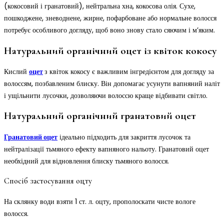
(кокосовий і гранатовий), нейтральна хна, кокосова олія. Сухе,
пошкоджене, зневоднене, жирне, пофарбоване або нормальне волосся
потребує особливого догляду, щоб воно знову стало сяючим і м’яким.
Натуральний органічний оцет із квіток кокосу
Кислий
оцет
з квіток кокосу є важливим інгредієнтом для догляду за
волоссям, позбавленим блиску. Він допомагає усунути вапняний наліт
і ущільнити лусочки, дозволяючи волоссю краще відбивати світло.
Натуральний органічний гранатовий оцет
Гранатовий оцет
ідеально підходить для закриття лусочок та
нейтралізації тьмяного ефекту вапняного нальоту. Гранатовий оцет
необхідний для відновлення блиску тьмяного волосся.
Спосіб застосування оцту
На склянку води взяти 1 ст. л. оцту, прополоскати чисте вологе
волосся.