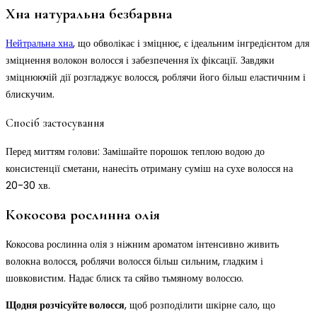
Хна натуральна безбарвна
Нейтральна хна
, що обволікає і зміцнює, є ідеальним інгредієнтом для
зміцнення волокон волосся і забезпечення їх фіксації. Завдяки
зміцнюючій дії розгладжує волосся, роблячи його більш еластичним і
блискучим.
Спосіб застосування
Перед миттям голови: Замішайте порошок теплою водою до
консистенції сметани, нанесіть отриману суміш на сухе волосся на
20-30 хв.
Кокосова рослинна олія
Кокосова рослинна олія з ніжним ароматом інтенсивно живить
волокна волосся, роблячи волосся більш сильним, гладким і
шовковистим. Надає блиск та сяйво тьмяному волоссю.
Щодня розчісуйте волосся
, щоб розподілити шкірне сало, що