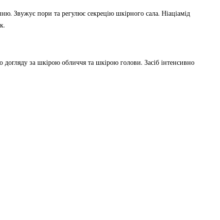
ню. Звужує пори та регулює секрецію шкірного сала. Ніаціамід
к.
 догляду за шкірою обличчя та шкірою голови. Засіб інтенсивно