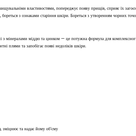
чищувальніми властивостями, попереджує появу прищів, сприяє їх загоєн
бореться з ознаками старіння шкіри. Бореться з утворенням чорних точо
і з мінералами міддю та цинком — це потужна формула для комплексного
тні плями та запобігає появі недоліків шкіри.
, зміцнює та надає йому об’єму