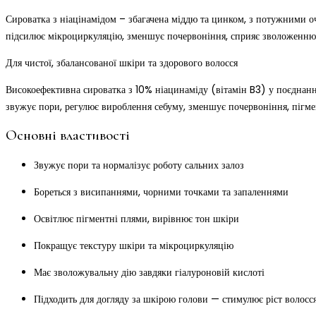
Сироватка з ніацінамідом – збагачена міддю та цинком, з потужними о
підсилює мікроциркуляцію, зменшує почервоніння, сприяє зволоженню, 
Для чистої, збалансованої шкіри та здорового волосся
Високоефективна сироватка з 10% ніацинаміду (вітамін B3) у поєднанн
звужує пори, регулює вироблення себуму, зменшує почервоніння, пігмен
Основні властивості
Звужує пори та нормалізує роботу сальних залоз
Бореться з висипаннями, чорними точками та запаленнями
Освітлює пігментні плями, вирівнює тон шкіри
Покращує текстуру шкіри та мікроциркуляцію
Має зволожувальну дію завдяки гіалуроновій кислоті
Підходить для догляду за шкірою голови — стимулює ріст волосся