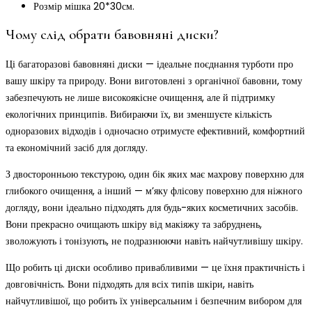
Розмір мішка 20*30см.
Чому слід обрати бавовняні диски?
Ці багаторазові бавовняні диски — ідеальне поєднання турботи про
вашу шкіру та природу. Вони виготовлені з органічної бавовни, тому
забезпечують не лише високоякісне очищення, але й підтримку
екологічних принципів. Вибираючи їх, ви зменшуєте кількість
одноразових відходів і одночасно отримуєте ефективний, комфортний
та економічний засіб для догляду.
З двосторонньою текстурою, один бік яких має махрову поверхню для
глибокого очищення, а інший — м’яку флісову поверхню для ніжного
догляду, вони ідеально підходять для будь-яких косметичних засобів.
Вони прекрасно очищають шкіру від макіяжу та забруднень,
зволожують і тонізують, не подразнюючи навіть найчутливішу шкіру.
Що робить ці диски особливо привабливими — це їхня практичність і
довговічність. Вони підходять для всіх типів шкіри, навіть
найчутливішої, що робить їх універсальним і безпечним вибором для