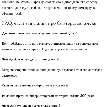
кожного. Це чудовий крок до екологічно відповідального способу
життя та догляду за собою, не втрачаючи при цьому комфорту та
ефективності.
FAQ: часті запитання про багаторазові диски
Для чого призначені багаторазові бавовняні диски?
Вони дбайливо знімають макіяж, очищають шкіру та допомагають
наносити тоніки чи креми. Підходять для всіх типів шкіри.
Чим відрізняються дві сторони дисків?
Махрова сторона глибоко очищає шкіру, а флісова — м’яко доглядає і
заспокоює.
Скільки разів можна використовувати диски?
Їх можна прати та використовувати повторно більше 300 разів.
Чи підходять диски для чутливої шкіри?