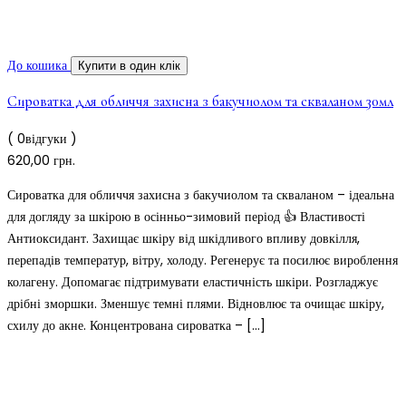
До кошика
Купити в один клік
Сироватка для обличчя захисна з бакучиолом та скваланом 30мл
( 0відгуки )
620,00
грн.
Сироватка для обличчя захисна з бакучиолом та скваланом – ідеальна
для догляду за шкірою в осінньо-зимовий період 👍 Властивості
Антиоксидант. Захищає шкіру від шкідливого впливу довкілля,
перепадів температур, вітру, холоду. Регенерує та посилює вироблення
колагену. Допомагає підтримувати еластичність шкіри. Розгладжує
дрібні зморшки. Зменшує темні плями. Відновлює та очищає шкіру,
схилу до акне. Концентрована сироватка – […]