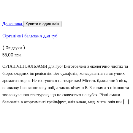
До кошика
Купити в один клік
Органічні бальзами для губ
( 0відгуки )
55,00
грн.
ОРГАНІЧНІ БАЛЬЗАМИ для губ! Виготовлені з екологічно чистих та
біорозкладних інгредієнтів. Без сульфатів, консервантів та штучних
ароматизаторів. Не тестуються на тваринах! Містять бджолиний віск,
оливкову і соняшникову олії, а також вітамін E. Бальзами з ніжною та
зволожуваною текстурою, що не скочується на губах. Різні смаки
бальзамів в асортименті грейпфрут, олія какао, мед, м’ята, олія ши […]