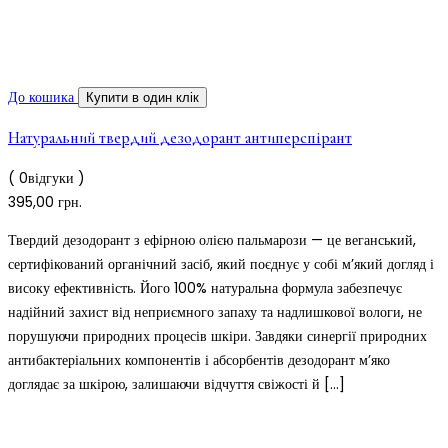
До кошика
Купити в один клік
Натуральний твердий дезодорант антиперспірант
( 0відгуки )
395,00
грн.
Твердий дезодорант з ефірною олією пальмарози — це веганський,
сертифікований органічний засіб, який поєднує у собі м’який догляд і
високу ефективність. Його 100% натуральна формула забезпечує
надійний захист від неприємного запаху та надлишкової вологи, не
порушуючи природних процесів шкіри. Завдяки синергії природних
антибактеріальних компонентів і абсорбентів дезодорант м’яко
доглядає за шкірою, залишаючи відчуття свіжості й […]