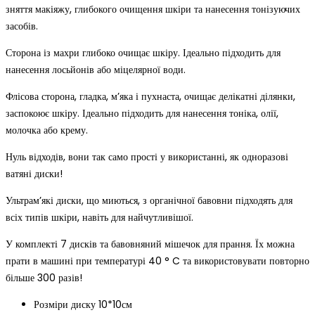
зняття макіяжу, глибокого очищення шкіри та нанесення тонізуючих
засобів.
Сторона із махри глибоко очищає шкіру. Ідеально підходить для
нанесення лосьйонів або міцелярної води.
Флісова сторона, гладка, м’яка і пухнаста, очищає делікатні ділянки,
заспокоює шкіру. Ідеально підходить для нанесення тоніка, олії,
молочка або крему.
Нуль відходів, вони так само прості у використанні, як одноразові
ватяні диски!
Ультрам’які диски, що миються, з органічної бавовни підходять для
всіх типів шкіри, навіть для найчутливішої.
У комплекті 7 дисків та бавовняний мішечок для прання. Їх можна
прати в машині при температурі 40 ° C та використовувати повторно
більше 300 разів!
Розміри диску 10*10см