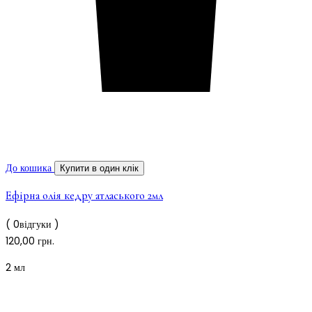
До кошика
Купити в один клік
Ефірна олія кедру атласького 2мл
( 0відгуки )
120,00
грн.
2 мл