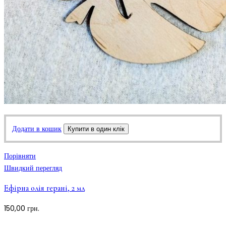
Додати в кошик
Купити в один клік
Порівняти
Швидкий перегляд
Ефірна олія герані, 2 мл
150,00
грн.