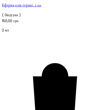
Ефірна олія герані, 2 мл
( 0відгуки )
150,00
грн.
2 мл