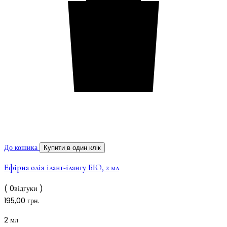
До кошика
Купити в один клік
Ефірна олія іланг-ілангу БІО, 2 мл
( 0відгуки )
195,00
грн.
2 мл