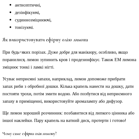
антисептичні,
дезінфікуючі,
судиннозміцнюючі,
тонізуючі.
Як використовувати ефірну олію лимона
При будь-яких порізах. Дуже добре для манікюру, особливо, якщо
поранилися, лимон зупинить кров і продезинфікує. Також ЕМ лимона
зміцнює тонкі і ламкі нігті.
Усуває неприємні запахи, наприклад, лимон допоможе прибрати
запах риби з обробної дошки. Кілька крапель нанести на дошку, дати
постояти трохи, потім змити водою. Або позбутися від неприємного
запаху в приміщенні, використовуйте аромалампу або дифузор.
Ще лимон хороший розчинник: позбавитися від липкого цінника або
іншої наклейки. Пару крапель на ватний диск, протерти і готово!
Чому саме ефірна олія лимону?