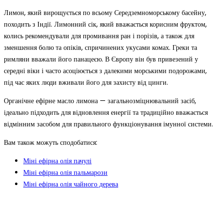
Лимон, який вирощується по всьому Середземноморському басейну,
походить з Індії. Лимонний сік, який вважається корисним фруктом,
колись рекомендували для промивання ран і порізів, а також для
зменшення болю та опіків, спричинених укусами комах. Греки та
римляни вважали його панацеєю. В Європу він був привезений у
середні віки і часто асоціюється з далекими морськими подорожами,
під час яких люди вживали його для захисту від цинги.
Органічне ефірне масло лимона — загальнозміцнювальний засіб,
ідеально підходить для відновлення енергії та традиційно вважається
відмінним засобом для правильного функціонування імунної системи.
Вам також можуть сподобатися:
Міні ефірна олія пачулі
Міні ефірна олія пальмарози
Міні ефірна олія чайного дерева