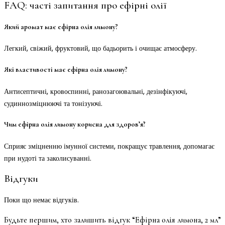
FAQ: часті запитання про ефірні олії
Який аромат має ефірна олія лимону?
Легкий, свіжий, фруктовий, що бадьорить і очищає атмосферу.
Які властивості має ефірна олія лимону?
Антисептичні, кровоспинні, ранозагоювальні, дезінфікуючі,
судиннозміцнюючі та тонізуючі.
Чим ефірна олія лимону корисна для здоров’я?
Сприяє зміцненню імунної системи, покращує травлення, допомагає
при нудоті та заколисуванні.
Відгуки
Поки що немає відгуків.
Будьте першим, хто залишить відгук “Ефірна олія лимона, 2 мл”