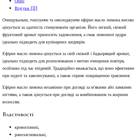
Опис
Відгуки (0)
Очищувальне, тонізуюче та омолоджуюче ефірне масло лимона високо
цінується за здатність стимулювати організм. Його легкий, свіжий
фруктовий аромат приносить задоволення, а смак лимонної цедри
ідеально підходить для кулінарних шедеврів.
Ефірне масло лимона цінується за свій свіжий і бадьорящий аромат,
ідеально підходить для розпилювання з метою очищення повітря,
особливо під час епідемій. Традиційно вважається, що воно ефективне
при нудоті та заколисуванні, а також сприяє покращенню травлення.
Ефірне масло лимона незамінне при догляді за м’якими або ламкими
нігтями, а також цінується при догляді за комбінованим та жирним
волоссям.
Властивості
кровоспинні,
ранозагоювальні,