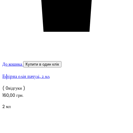
До кошика
Купити в один клік
Ефірна олія пачулі, 2 мл
( 0відгуки )
160,00
грн.
2 мл