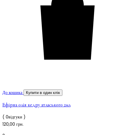
До кошика
Купити в один клік
Ефірна олія кедру атласького 2мл
( 0відгуки )
120,00
грн.