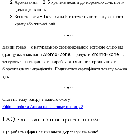
Аромаванни – 2-5 крапель додати до морською солі, потім
додати до ванни.
Косметологія – 1 крапля на 5 г косметичного натурального
крему або жирної олії.
∼♥∼
Даний товар – є натуральною сертифікованою ефірною олією від
французької компанії Aroma-Zone. Продукти Aroma-Zone не
тестуються на тваринах та виробляються лише з органічних та
біорозкладних інгредієнтів. Подивитися сертифікати товару можна
тут.
∼♥∼
Статі на тему товару з нашого блогу:
Ефірна олія та Арома олія: в чому різниця?
FAQ: часті запитання про ефірні олії
Що робить ефірна олія чайного дерева унікальною?