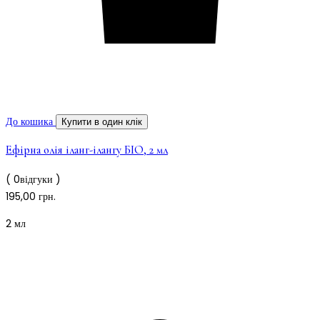
До кошика
Купити в один клік
Ефірна олія іланг-ілангу БІО, 2 мл
( 0відгуки )
195,00
грн.
2 мл