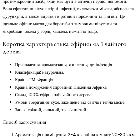
протимікробний засіб, який має бути в аптечці першої допомоги.
Вона ефективно лікує шкірні інфекції, включаючи мікози, абсцеси та
фурункули, а також виразки в ротовій порожнині та гінгівіт. Це
ідеальне ефірне масло для боротьби з зимовими вірусами та
мікробами: болем у горлі, кашлем, нежиттю тощо.
Коротка характеристика ефірної олії чайного
дерева
Призначення: ароматизація, живлення, дезінфекція.
Класифікація: натуральна.
Країна ТМ: Франція.
Країна походження сировини: Південна Африка.
Склад; 100% ефірна олія чайного дерева.
Умови зберігання: сухе, захищене від світла і тепла місце.
Запах: свіжий, сильний, трав’янистий.
Спосіб застосування
Ароматизація приміщення: 2-4 краплі на кімнату 20-30 кв.м.