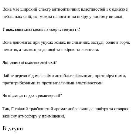
Вона має широкий спектр антисептичних властивостей і є однією з
небагатьох олій, які можна наносити на шкіру у чистому вигляді.
У яких випадках можна використовувати?
Вона допомагає при укусах комах, висипаннях, застуді, болю в горлі,
нежитю, а також при догляді за шкірою та волоссям.
Які основні властивості олії?
Чайне дерево відоме своїми антибактеріальними, противірусними,
протигрибковими та протизапальними властивостями.
Чи підходить для ароматерапії?
Так, її свіжий трав’янистий аромат добре очищає повітря та створює
захисну атмосферу у приміщенні.
Відгуки