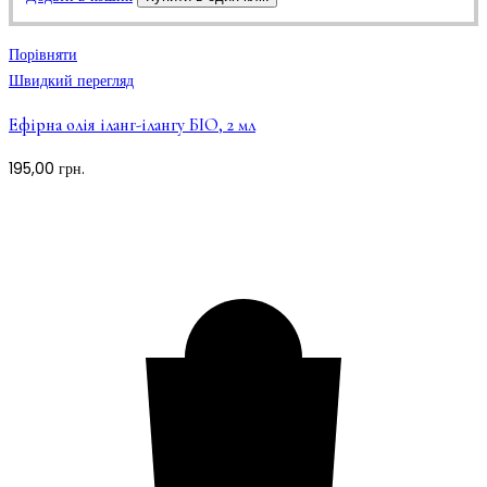
Порівняти
Швидкий перегляд
Ефірна олія іланг-ілангу БІО, 2 мл
195,00
грн.