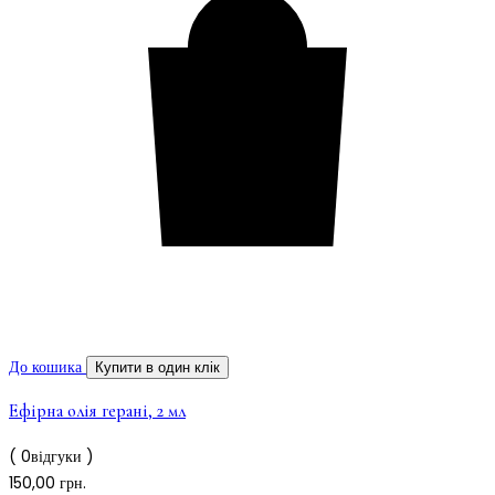
До кошика
Купити в один клік
Ефірна олія герані, 2 мл
( 0відгуки )
150,00
грн.