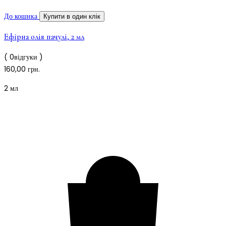
До кошика
Купити в один клік
Ефірна олія пачулі, 2 мл
( 0відгуки )
160,00
грн.
2 мл