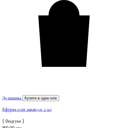
До кошика
Купити в один клік
Ефірна олія лаванди, 2 мл
( 0відгуки )
160,00
грн.