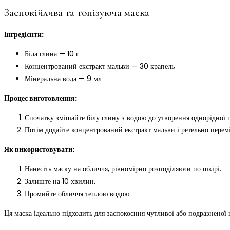
Заспокійлива та тонізуюча маска
Інгредієнти:
Біла глина — 10 г
Концентрований екстракт мальви — 30 крапель
Мінеральна вода — 9 мл
Процес виготовлення:
Спочатку змішайте білу глину з водою до утворення однорідної п
Потім додайте концентрований екстракт мальви і ретельно перемі
Як використовувати:
Нанесіть маску на обличчя, рівномірно розподіляючи по шкірі.
Залиште на 10 хвилин.
Промийте обличчя теплою водою.
Ця маска ідеально підходить для заспокоєння чутливої або подразненої 