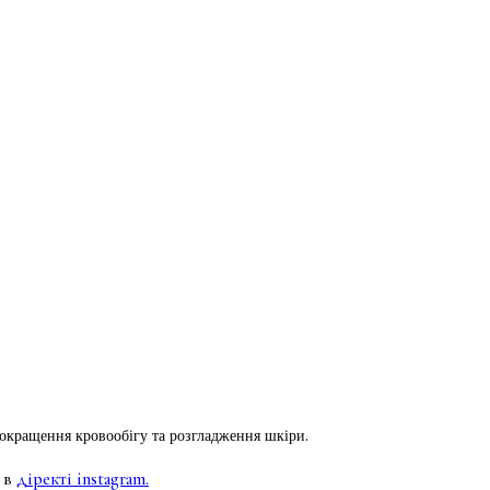
покращення кровообігу та розгладження шкіри.
 в
діректі instagram.