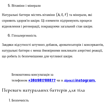
Вітаміни і мінерали
Натуральні баттери містять вітаміни (A, E, F) та мінерали, які
сприяють здоров’ю шкіри. Ці елементи підтримують процеси
відновлення і регенерації, покращуючи загальний стан шкіри.
Гіпоалергенність
Завдяки відсутності штучних добавок, ароматизаторів і консервантів,
натуральні баттери є менш ймовірними викликати алергічні реакції,
що робить їх безпечнішими для чутливої шкіри.
Безкоштовна консультація за
телефоном
+380981788877
чи в
діректі instagram.
Переваги натуральних баттерів для тіла
Безпечність