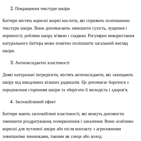
Покращення текстури шкіри
Баттери містять корисні жирні кислоти, які сприяють поліпшенню
текстури шкіри. Вони допомагають зменшити сухість, лущення і
нерівності, роблячи шкіру м’якою і гладкою. Регулярне використання
натурального баттера може помітно поліпшити загальний вигляд
шкіри.
Антиоксидантні властивості
Деякі натуральні інгредієнти, містять антиоксиданти, які захищають
шкіру від шкодливих вільних радикалів. Це допомагає боротися з
передчасним старінням шкіри та зберігати її молодість і здоров’я.
Заспокійливий ефект
Баттери мають заспокійливі властивості, які можуть допомогти
зменшити роздратування, почервоніння і запалення. Вони особливо
корисні для чутливої шкіри або після контакту з агресивними
зовнішніми чинниками, такими як сонце або холод.