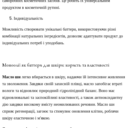
саморобних косметичних засобів. Це робить їх універсальним
продуктом в косметичній рутині.
Індивідуальність
Можливість створювати унікальні баттери, використовуючи різні
комбінації натуральних інгредієнтів, дозволяє адаптувати продукт до
індивідуальних потреб і уподобань.
Моноолії як баттери для шкіри: користь та властивості
Масло ши
легко вбирається в шкіру, надаючи їй інтенсивне живлення
та зволоження. Завдяки своїй захисній плівці, масло запобігає втраті
вологи та відновлює природний гідроліпідний баланс. Воно має
відновлювальні та заспокійливі властивості, а також антиоксидантну
дію завдяки високому вмісту неомилюваних речовин. Масло ши
сприяє регенерації, загоює та стимулює оновлення клітин, роблячи
шкіру еластичною і м’якою.