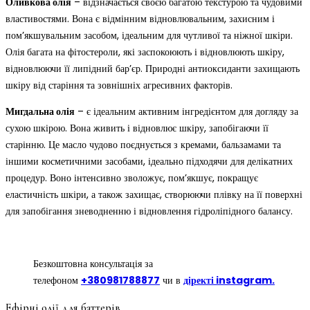
Оливкова олія
– відзначається своєю багатою текстурою та чудовими
властивостями. Вона є відмінним відновлювальним, захисним і
пом’якшувальним засобом, ідеальним для чутливої та ніжної шкіри.
Олія багата на фітостероли, які заспокоюють і відновлюють шкіру,
відновлюючи її липідний бар’єр. Природні антиоксиданти захищають
шкіру від старіння та зовнішніх агресивних факторів.
Мигдальна олія
– є ідеальним активним інгредієнтом для догляду за
сухою шкірою. Вона живить і відновлює шкіру, запобігаючи її
старінню. Це масло чудово поєднується з кремами, бальзамами та
іншими косметичними засобами, ідеально підходячи для делікатних
процедур. Воно інтенсивно зволожує, пом’якшує, покращує
еластичність шкіри, а також захищає, створюючи плівку на її поверхні
для запобігання зневодненню і відновлення гідроліпідного балансу.
Безкоштовна консультація за
телефоном
+380981788877
чи в
діректі instagram.
Ефірні олії для баттерів