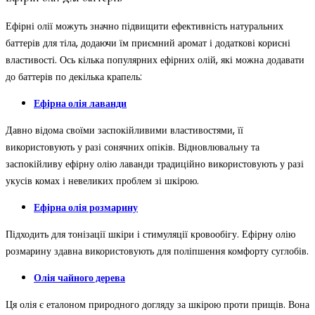
Ефірні олії можуть значно підвищити ефективність натуральних
баттерів для тіла, додаючи їм приємний аромат і додаткові корисні
властивості. Ось кілька популярних ефірних олій, які можна додавати
до баттерів по декілька крапель:
Ефірна олія лаванди
Давно відома своїми заспокійливими властивостями, її
використовують у разі сонячних опіків. Відновлювальну та
заспокійливу ефірну олію лаванди традиційно використовують у разі
укусів комах і невеликих проблем зі шкірою.
Ефірна олія розмарину
Підходить для тонізації шкіри і стимуляції кровообігу. Ефірну олію
розмарину здавна використовують для поліпшення комфорту суглобів.
Олія чайного дерева
Ця олія є еталоном природного догляду за шкірою проти прищів. Вона