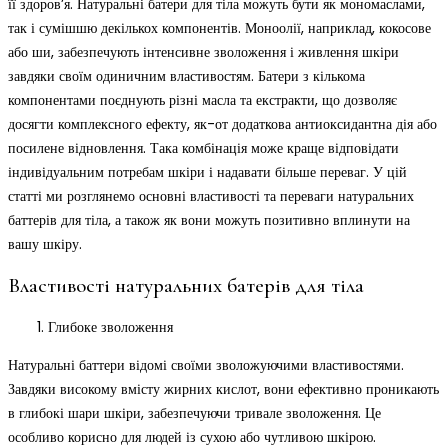
її здоров’я. Натуральні батери для тіла можуть бути як мономаслами,
так і сумішшю декількох компонентів. Моноолії, наприклад, кокосове
або ши, забезпечують інтенсивне зволоження і живлення шкіри
завдяки своїм одиничним властивостям. Батери з кількома
компонентами поєднують різні масла та екстракти, що дозволяє
досягти комплексного ефекту, як-от додаткова антиоксидантна дія або
посилене відновлення. Така комбінація може краще відповідати
індивідуальним потребам шкіри і надавати більше переваг. У цій
статті ми розглянемо основні властивості та переваги натуральних
баттерів для тіла, а також як вони можуть позитивно вплинути на
вашу шкіру.
Властивості натуральних батерів для тіла
Глибоке зволоження
Натуральні баттери відомі своїми зволожуючими властивостями.
Завдяки високому вмісту жирних кислот, вони ефективно проникають
в глибокі шари шкіри, забезпечуючи тривале зволоження. Це
особливо корисно для людей із сухою або чутливою шкірою.