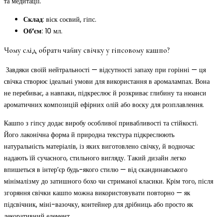
та
медитації.
Склад
: віск соєвий, гіпс.
Об’єм
: 10 мл.
Чому слід обрати чайну свічку у гіпсовому кашпо?
Завдяки
своїй
нейтральності —
відсутності
запаху
при
горінні —
ця
свічка
створює
ідеальні
умови
для
використання
в
аромалампах. В
она
не
перебиває,
а
навпаки,
підкреслює
й
розкриває
глибину
та
нюанси
ароматичних
композицій
ефірних
олій
або
воску
для
розплавлення.
Кашпо
з
гіпсу
додає
виробу
особливої
привабливості
та
стійкості.
Й
ого
лаконічна
форма
й
природна
текстура
підкреслюють
натуральність
матеріалів,
із
яких
виготовлено
свічку,
й
водночас
надають
їй
сучасного,
стильного
вигляду.
Такий
дизайн
легко
впишеться
в
інтер’єр
будь-
якого
стилю —
від
скандинавського
мінімалізму
до
затишного
бохо
чи
стриманої
класики
.
Крім
того,
після
згоряння
свічки
кашпо
можна
використовувати
повторно — я
к
підсвічник,
міні-
вазочку,
контейнер
для
дрібниць
або
просто
як
декоративний
елемент.