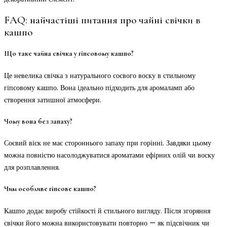
FAQ: найчастіші питання про чайні свічки в
кашпо
Що таке чайна свічка у гіпсовому кашпо?
Це невелика свічка з натурального соєвого воску в стильному
гіпсовому кашпо. Вона ідеально підходить для аромаламп або
створення затишної атмосфери.
Чому вона без запаху?
Соєвий віск не має стороннього запаху при горінні. Завдяки цьому
можна повністю насолоджуватися ароматами ефірних олій чи воску
для розплавлення.
Чим особливе гіпсове кашпо?
Кашпо додає виробу стійкості й стильного вигляду. Після згоряння
свічки його можна використовувати повторно — як підсвічник чи