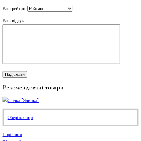
Ваш рейтинг
Ваш відгук
Рекомендовані товари
Цей
Оберіть опції
товар
має
Порівняти
кілька