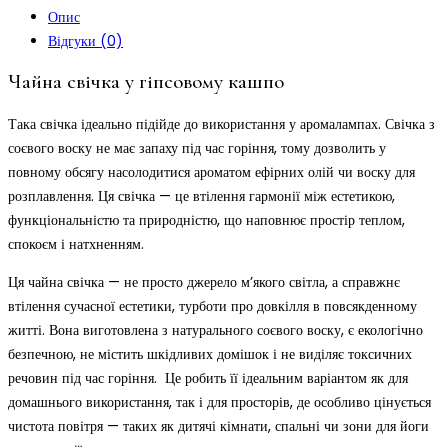
Опис
Відгуки (0)
Чайна свічка у гіпсовому кашпо
Така свічка ідеально підійде до використання у аромалампах. Свічка з
соєвого воску не має запаху під час горіння, тому дозволить у
повному обсягу насолодитися ароматом ефірних олій чи воску для
розплавлення.
Ця
свічка —
це
втілення
гармонії
між
естетикою,
функціональністю
та
природністю,
що
наповнює
простір
теплом,
спокоєм
і
натхненням.
Ця
чайна
свічка
—
не
просто
джерело
м’якого
світла,
а
справжнє
втілення
сучасної
естетики,
турботи
про
довкілля
в
повсякденному
житті.
Вона виготовлена
з
натурального
соєвого
воску,
є
екологічно
безпечною,
не
містить
шкідливих
домішок
і
не
виділяє
токсичних
речовин
під
час
горіння. Це
робить
її
ідеальним
варіантом
як
для
домашнього
використання,
так
і
для
просторів,
де
особливо
цінується
чистота
повітря —
таких
як
дитячі
кімнати,
спальні
чи
зони
для
йоги