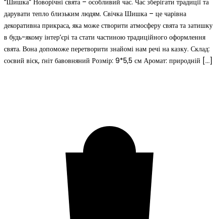
“Шишка” Новорічні свята – особливий час. Час зберігати традиції та
дарувати тепло близьким людям. Свічка Шишка – це чарівна
декоративна прикраса, яка може створити атмосферу свята та затишку
в будь-якому інтер’єрі та стати частиною традиційного оформлення
свята. Вона допоможе перетворити знайомі нам речі на казку. Склад:
соєвий віск, ґніт бавовняний Розмір: 9*5,5 см Аромат: природній […]