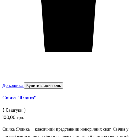
До кошика
Купити в один клік
Свічка “Ялинка”
( 0відгуки )
100,00
грн.
Свічка Ялинка – класичний представник новорічних свят. Свічка у
вигляді ялинки, це не тільки елемент декору, а й символ свята, який