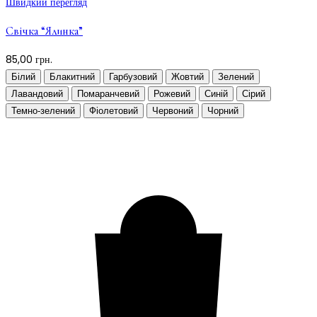
Швидкий перегляд
варіантів.
Свічка “Ялинка”
Параметри
можна
85,00
грн.
вибрати
Білий
Блакитний
Гарбузовий
Жовтий
Зелений
на
Лавандовий
Помаранчевий
Рожевий
Синій
Сірий
сторінці
Темно-зелений
Фіолетовий
Червоний
Чорний
товару