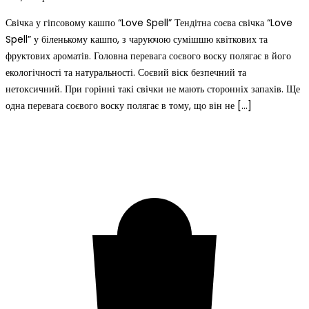
Свічка у гіпсовому кашпо “Love Spell” Тендітна соєва свічка “Love
Spell” у біленькому кашпо, з чаруючою сумішшю квіткових та
фруктових ароматів. Головна перевага соєвого воску полягає в його
екологічності та натуральності. Соєвий віск безпечний та
нетоксичний. При горінні такі свічки не мають сторонніх запахів. Ще
одна перевага соєвого воску полягає в тому, що він не […]