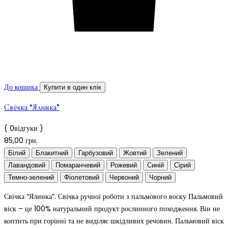
До кошика
Купити в один клік
Свічка “Ялинка”
( 0відгуки )
85,00
грн.
Білий
Блакитний
Гарбузовий
Жовтий
Зелений
Лавандовий
Помаранчевий
Рожевий
Синій
Сірий
Темно-зелений
Фіолетовий
Червоний
Чорний
Свічка “Ялинка”. Свічка ручної роботи з пальмового воску Пальмовий
віск – це 100% натуральний продукт рослинного походження. Він не
коптить при горінні та не виділяє шкідливих речовин. Пальмовий віск