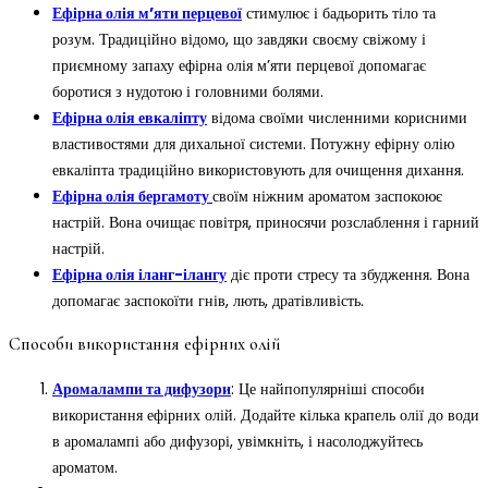
Ефірна олія м’яти перцевої
стимулює і бадьорить тіло та
розум. Традиційно відомо, що завдяки своєму свіжому і
приємному запаху ефірна олія м’яти перцевої допомагає
боротися з нудотою і головними болями.
Ефірна олія евкаліпту
відома своїми численними корисними
властивостями для дихальної системи. Потужну ефірну олію
евкаліпта традиційно використовують для очищення дихання.
Ефірна олія бергамоту
своїм ніжним ароматом заспокоює
настрій. Вона очищає повітря, приносячи розслаблення і гарний
настрій.
Ефірна олія іланг-ілангу
діє проти стресу та збудження. Вона
допомагає заспокоїти гнів, лють, дратівливість.
Способи використання ефірних олій
Аромалампи та дифузори
: Це найпопулярніші способи
використання ефірних олій. Додайте кілька крапель олії до води
в аромалампі або дифузорі, увімкніть, і насолоджуйтесь
ароматом.