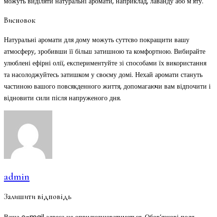
можуть виділяти натуральні аромати, наприклад, лаванду або м’яту.
Висновок
Натуральні аромати для дому можуть суттєво покращити вашу
атмосферу, зробивши її більш затишною та комфортною. Вибирайте
улюблені ефірні олії, експериментуйте зі способами їх використання
та насолоджуйтесь затишком у своєму домі. Нехай аромати стануть
частиною вашого повсякденного життя, допомагаючи вам відпочити і
відновити сили після напруженого дня.
admin
Залишити відповідь
Ваша e-mail адреса не оприлюднюватиметься.
Обов’язкові поля