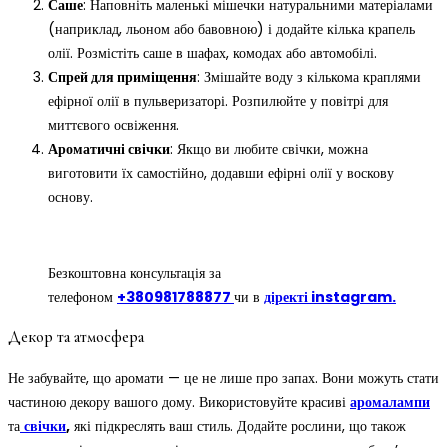
Саше
: Наповніть маленькі мішечки натуральними матеріалами
(наприклад, льоном або бавовною) і додайте кілька крапель
олії. Розмістіть саше в шафах, комодах або автомобілі.
Спрей для приміщення
: Змішайте воду з кількома краплями
ефірної олії в пульверизаторі. Розпилюйте у повітрі для
миттєвого освіження.
Ароматичні свічки
: Якщо ви любите свічки, можна
виготовити їх самостійно, додавши ефірні олії у воскову
основу.
Безкоштовна консультація за
телефоном
+380981788877
чи в
діректі instagram.
Декор та атмосфера
Не забувайте, що аромати — це не лише про запах. Вони можуть стати
частиною декору вашого дому. Використовуйте красиві
аромалампи
та
свічки
,
які підкреслять ваш стиль. Додайте рослини, що також