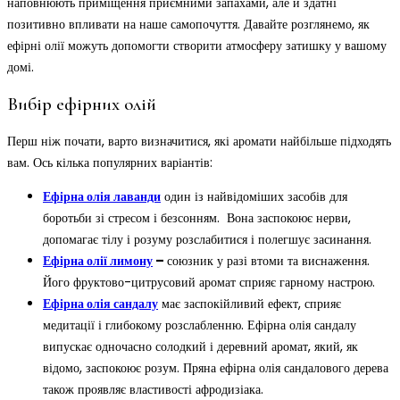
наповнюють приміщення приємними запахами, але й здатні
позитивно впливати на наше самопочуття. Давайте розглянемо, як
ефірні олії можуть допомогти створити атмосферу затишку у вашому
домі.
Вибір ефірних олій
Перш ніж почати, варто визначитися, які аромати найбільше підходять
вам. Ось кілька популярних варіантів:
Ефірна олія лаванди
один із найвідоміших засобів для
боротьби зі стресом і безсонням. Вона заспокоює нерви,
допомагає тілу і розуму розслабитися і полегшує засинання.
Ефірна олії лимону
–
союзник у разі втоми та виснаження.
Його фруктово-цитрусовий аромат сприяє гарному настрою.
Ефірна олія сандалу
має заспокійливий ефект, сприяє
медитації і глибокому розслабленню. Ефірна олія сандалу
випускає одночасно солодкий і деревний аромат, який, як
відомо, заспокоює розум. Пряна ефірна олія сандалового дерева
також проявляє властивості афродизіака.