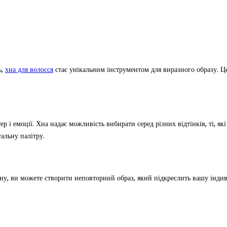
ь,
хна для волосся
стає унікальним інструментом для виразного образу. Це
ер і емоції. Хна надає можливість вибирати серед різних відтінків, ті, я
альну палітру.
, ви можете створити неповторний образ, який підкреслить вашу індиві