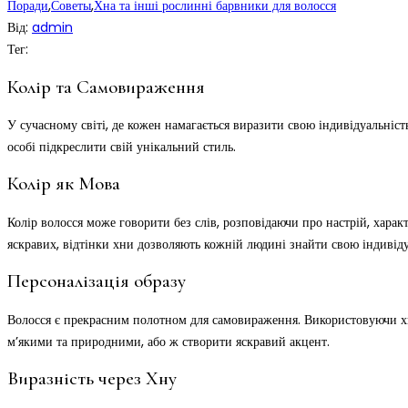
Поради
,
Советы
,
Хна та інші рослинні барвники для волосся
Від:
admin
Тег:
Колір та Самовираження
У сучасному світі, де кожен намагається виразити свою індивідуальніст
особі підкреслити свій унікальний стиль.
Колір як Мова
Колір волосся може говорити без слів, розповідаючи про настрій, характ
яскравих, відтінки хни дозволяють кожній людині знайти свою індивіду
Персоналізація образу
Волосся є прекрасним полотном для самовираження. Використовуючи хну
м’якими та природними, або ж створити яскравий акцент.
Виразність через Хну