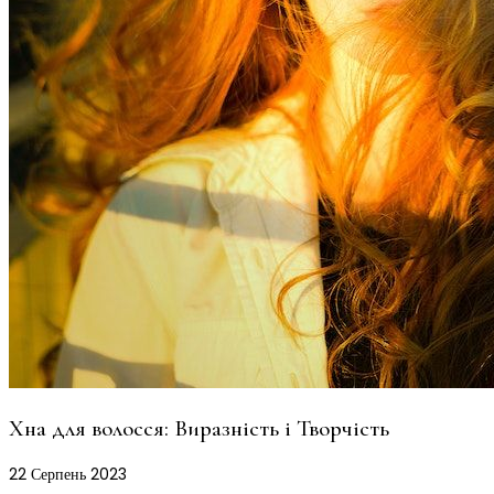
Хна для волосся: Виразність і Творчість
22
Серпень
2023