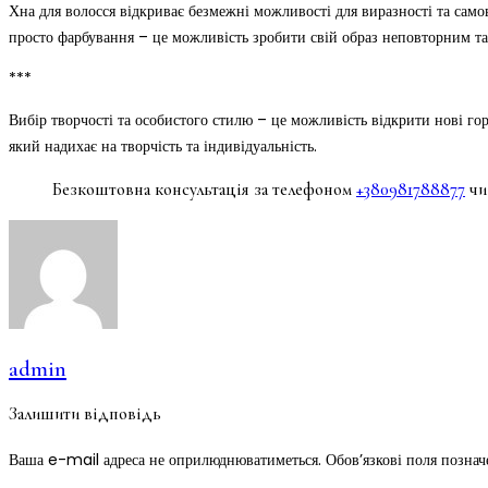
Хна для волосся відкриває безмежні можливості для виразності та самов
просто фарбування – це можливість зробити свій образ неповторним та 
***
Вибір творчості та особистого стилю – це можливість відкрити нові го
який надихає на творчість та індивідуальність.
Безкоштовна консультація за телефоном
+380981788877
чи
admin
Залишити відповідь
Ваша e-mail адреса не оприлюднюватиметься.
Обов’язкові поля позна