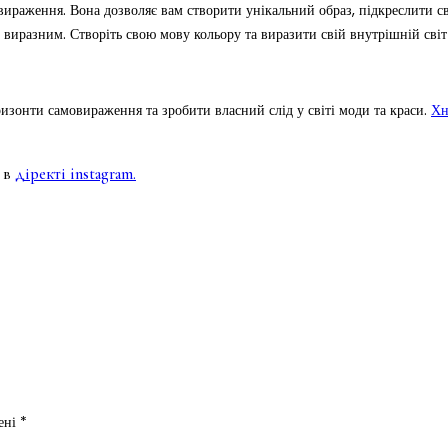
ираження. Вона дозволяє вам створити унікальний образ, підкреслити сво
виразним. Створіть свою мову кольору та виразити свій внутрішній світ 
ризонти самовираження та зробити власний слід у світі моди та краси.
Хн
 в
діректі instagram.
чені
*