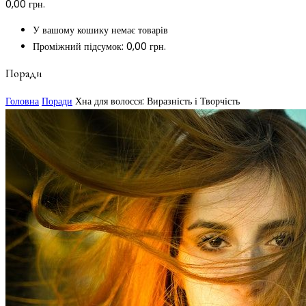
0,00
грн.
У вашому кошику немає товарів
Проміжний підсумок:
0,00
грн.
Поради
Головна
Поради
Хна для волосся: Виразність і Творчість