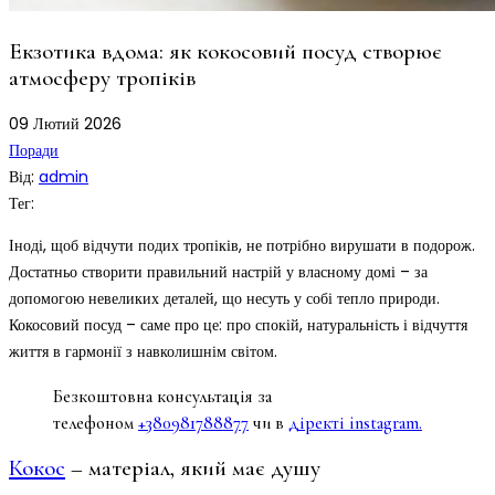
Екзотика вдома: як кокосовий посуд створює
атмосферу тропіків
09
Лютий
2026
Поради
Від:
admin
Тег:
Іноді, щоб відчути подих тропіків, не потрібно вирушати в подорож.
Достатньо створити правильний настрій у власному домі – за
допомогою невеликих деталей, що несуть у собі тепло природи.
Кокосовий посуд – саме про це: про спокій, натуральність і відчуття
життя в гармонії з навколишнім світом.
Безкоштовна консультація за
телефоном
+380981788877
чи в
діректі instagram.
Кокос
– матеріал, який має душу