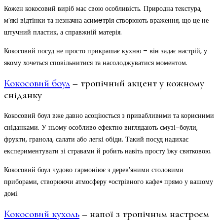
Кожен кокосовий виріб має свою особливість. Природна текстура,
м’які відтінки та незначна асимeтрія створюють враження, що це не
штучний пластик, а справжній матерія.
Кокосовий посуд не просто прикрашає кухню – він задає настрій, у
якому хочеться сповільнитися та насолоджуватися моментом.
Кокосовий боул
– тропічний акцент у кожному
сніданку
Кокосовий боул вже давно асоціюється з привабливими та корисними
сніданками. У ньому особливо ефектно виглядають смузі-боули,
фрукти, гранола, салати або легкі обіди. Такий посуд надихає
експериментувати зі стравами й робить навіть просту їжу святковою.
Кокосовий боул чудово гармоніює з дерев’яними столовими
приборами, створюючи атмосферу «острівного кафе» прямо у вашому
домі.
Кокосовий кухоль
– напої з тропічним настроєм