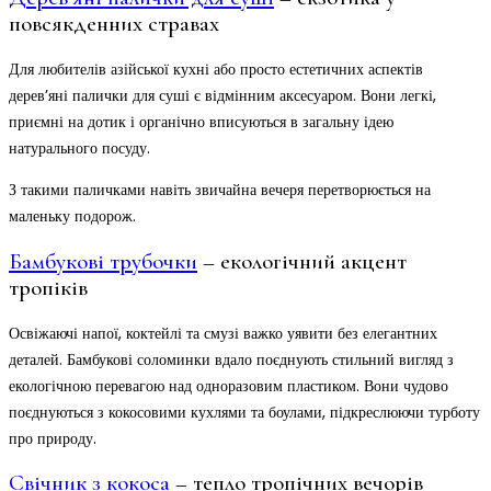
повсякденних стравах
Для любителів азійської кухні або просто естетичних аспектів
дерев’яні палички для суші є відмінним аксесуаром. Вони легкі,
приємні на дотик і органічно вписуються в загальну ідею
натурального посуду.
З такими паличками навіть звичайна вечеря перетворюється на
маленьку подорож.
Бамбукові трубочки
– екологічний акцент
тропіків
Освіжаючі напої, коктейлі та смузі важко уявити без елегантних
деталей. Бамбукові соломинки вдало поєднують стильний вигляд з
екологічною перевагою над одноразовим пластиком. Вони чудово
поєднуються з кокосовими кухлями та боулами, підкреслюючи турботу
про природу.
Свічник з кокоса
– тепло тропічних вечорів