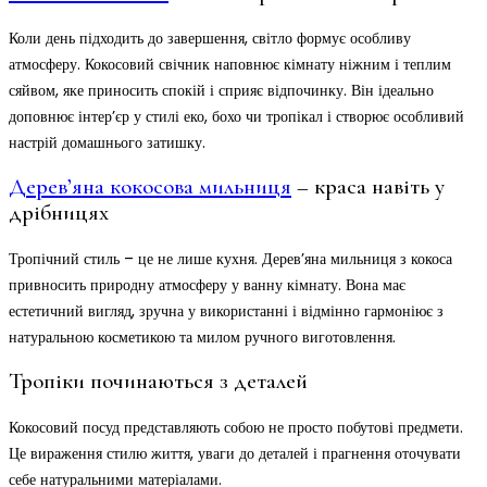
Коли день підходить до завершення, світло формує особливу
атмосферу. Кокосовий свічник наповнює кімнату ніжним і теплим
сяйвом, яке приносить спокій і сприяє відпочинку. Він ідеально
доповнює інтер’єр у стилі еко, бохо чи тропікал і створює особливий
настрій домашнього затишку.
Дерев’яна кокосова мильниця
– краса навіть у
дрібницях
Тропічний стиль – це не лише кухня. Дерев’яна мильниця з кокоса
привносить природну атмосферу у ванну кімнату. Вона має
естетичний вигляд, зручна у використанні і відмінно гармоніює з
натуральною косметикою та милом ручного виготовлення.
Тропіки починаються з деталей
Кокосовий посуд представляють собою не просто побутові предмети.
Це вираження стилю життя, уваги до деталей і прагнення оточувати
себе натуральними матеріалами.