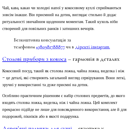
Чай, кава, какао чи холодні напої у кокосовому кухлі сприймаються
зовсім інакше. Він приємний на дотик, виглядає стильно й додає
ритуальності звичайним щоденним моментам. Такий кухоль ніби
створений для повільних ранків і затишних вечорів.
Безкоштовна консультація за
телефоном
+380981788877
чи в
діректі instagram.
Столові прибори з кокоса
– гармонія в деталях
Кокосовий посуд, такий як столова ложка, чайна ложка, виделка і ніж
– це деталі, які створюють загальний вигляд сервірування. Вони легкі,
зручні у використанні та дуже приємні на дотик.
Особливо практичним рішенням є набір столових предметів, до якого
входять столова ложка, виделка, ніж і чайна ложка. Цей комплект
прекрасно підійде не лише для повсякденного використання, але й для
подорожей, пікніків або в якості подарунка.
Дерев’яні палички для суші
– екзотика у