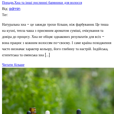
Поради
,
Хна та інші рослинні барвники для волосся
Від:
admin
Тег:
Натуральна хна – це завжди трохи більше, ніж фарбування. Це тиша
на кухні, тепла чаша з приємним ароматом суміші, очікування та
довіра до процесу. Хна не обіцяє однакових результатів для всіх –
вона працює з кожним волоссям по-своєму. І саме країна походження
часто визначає характер кольору, його глибину та настрій. Індійська,
єгипетська та єменська хна […]
Читати більше