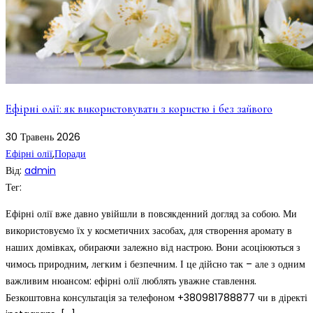
Ефірні олії: як використовувати з користю і без зайвого
30
Травень
2026
Ефірні олії
,
Поради
Від:
admin
Тег:
Ефірні олії вже давно увійшли в повсякденний догляд за собою. Ми
використовуємо їх у косметичних засобах, для створення аромату в
наших домівках, обираючи залежно від настрою. Вони асоціюються з
чимось природним, легким і безпечним. І це дійсно так – але з одним
важливим нюансом: ефірні олії люблять уважне ставлення.
Безкоштовна консультація за телефоном +380981788877 чи в діректі