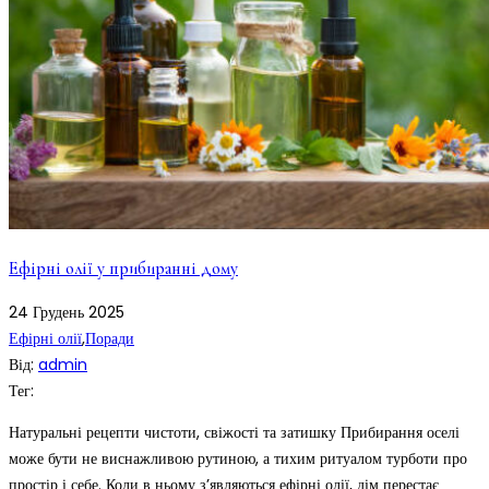
Ефірні олії у прибиранні дому
24
Грудень
2025
Ефірні олії
,
Поради
Від:
admin
Тег:
Натуральні рецепти чистоти, свіжості та затишку Прибирання оселі
може бути не виснажливою рутиною, а тихим ритуалом турботи про
простір і себе. Коли в ньому з’являються ефірні олії, дім перестає