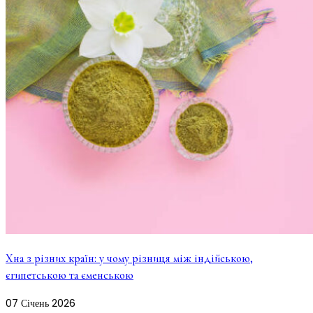
Хна з різних країн: у чому різниця між індійською,
єгипетською та єменською
07
Січень
2026