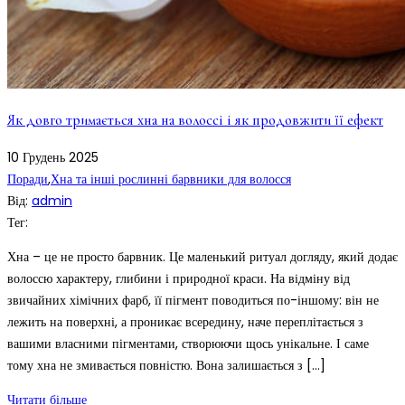
Як довго тримається хна на волоссі і як продовжити її ефект
10
Грудень
2025
Поради
,
Хна та інші рослинні барвники для волосся
Від:
admin
Тег:
Хна – це не просто барвник. Це маленький ритуал догляду, який додає
волоссю характеру, глибини і природної краси. На відміну від
звичайних хімічних фарб, її пігмент поводиться по-іншому: він не
лежить на поверхні, а проникає всередину, наче переплітається з
вашими власними пігментами, створюючи щось унікальне. І саме
тому хна не змивається повністю. Вона залишається з […]
Читати більше