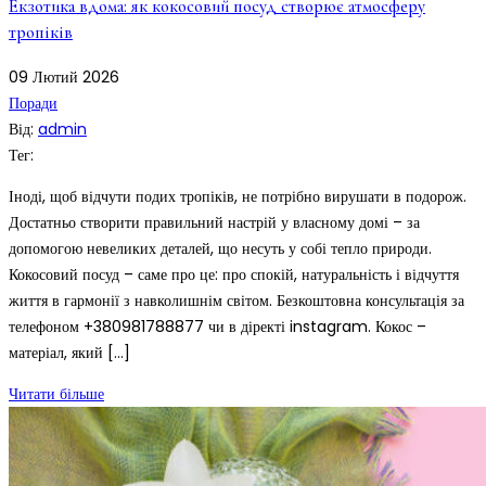
Екзотика вдома: як кокосовий посуд створює атмосферу
тропіків
09
Лютий
2026
Поради
Від:
admin
Тег:
Іноді, щоб відчути подих тропіків, не потрібно вирушати в подорож.
Достатньо створити правильний настрій у власному домі – за
допомогою невеликих деталей, що несуть у собі тепло природи.
Кокосовий посуд – саме про це: про спокій, натуральність і відчуття
життя в гармонії з навколишнім світом. Безкоштовна консультація за
телефоном +380981788877 чи в діректі instagram. Кокос –
матеріал, який […]
Читати більше