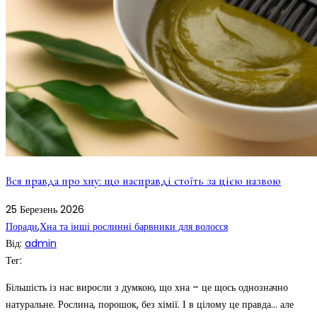
Вся правда про хну: що насправді стоїть за цією назвою
25
Березень
2026
Поради
,
Хна та інші рослинні барвники для волосся
Від:
admin
Тег:
Більшість із нас виросли з думкою, що хна – це щось однозначно
натуральне. Рослина, порошок, без хімії. І в цілому це правда… але