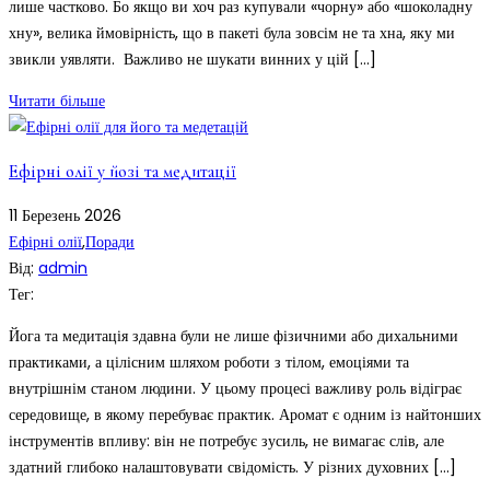
лише частково. Бо якщо ви хоч раз купували «чорну» або «шоколадну
хну», велика ймовірність, що в пакеті була зовсім не та хна, яку ми
звикли уявляти. Важливо не шукати винних у цій […]
Читати більше
Ефірні олії у йозі та медитації
11
Березень
2026
Ефірні олії
,
Поради
Від:
admin
Тег:
Йога та медитація здавна були не лише фізичними або дихальними
практиками, а цілісним шляхом роботи з тілом, емоціями та
внутрішнім станом людини. У цьому процесі важливу роль відіграє
середовище, в якому перебуває практик. Аромат є одним із найтонших
інструментів впливу: він не потребує зусиль, не вимагає слів, але
здатний глибоко налаштовувати свідомість. У різних духовних […]