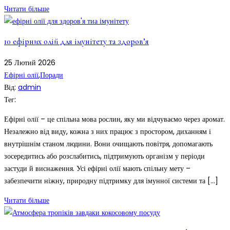
Читати більше
10 ефірних олій для імунітету та здоров’я
25
Лютий
2026
Ефірні олії
,
Поради
Від:
admin
Тег:
Ефірні олії – це спільна мова рослин, яку ми відчуваємо через аромат.
Незалежно від виду, кожна з них працює з простором, диханням і
внутрішнім станом людини. Вони очищають повітря, допомагають
зосередитись або розслабитись, підтримують організм у періоди
застуди й виснаження. Усі ефірні олії мають спільну мету –
забезпечити ніжну, природну підтримку для імунної системи та […]
Читати більше